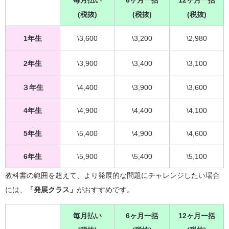
(税抜)
(税抜)
(税抜)
1年生
\3,600
\3,200
\2,980
2年生
\3,900
\3,400
\3,100
３年生
\4,400
\3,900
\3,600
4年生
\4,900
\4,400
\4,100
5年生
\5,400
\4,900
\4,600
6年生
\5,900
\5,400
\5,100
教科書の範囲を超えて、より発展的な問題にチャレンジしたい場合
には、
「発展クラス」
がおすすめです。
毎月払い
6ヶ月一括
12ヶ月一括