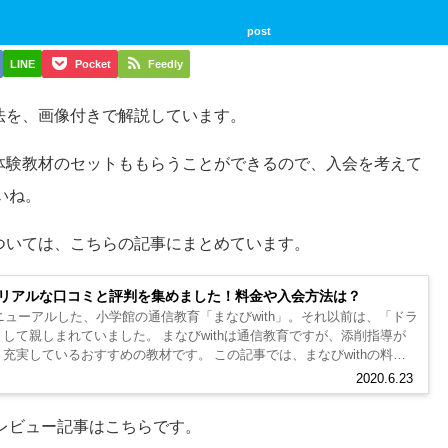
post
LINE
Pocket
Feedly
方法を、画像付きで解説しています。
。体験教材のセットももらうことができるので、入会を考えて
いね。
については、こちらの記事にまとめています。
ズ)のリアルな口コミと評判を集めました！料金や入会方法は？
リニューアルした、小学館の通信教育「まなびwith」。それ以前は、「ドラ
して親しまれていました。 まなびwithは通信教育ですが、添削指導が
充実しているおすすめの教材です。 この記事では、まなびwithの料金
解...
2020.6.23
レビュー記事はこちらです。