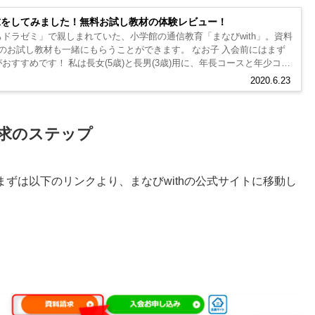
請求をしてみました！無料お試し教材の体験レビュー！
ドラゼミ」で親しまれていた、小学館の通信教育「まなびwith」。資料
のお試し教材も一緒にもらうことができます。 なお子 入会前にはまず
おすすめです！ 私は長女(5歳)と長男(3歳)用に、年長コースと年少コー
た...
2020.6.23
請求のステップ
ずは以下のリンクより、まなびwithの公式サイトに移動し