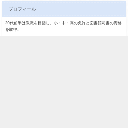
プロフィール
20代前半は教職を目指し、小・中・高の免許と図書館司書の資格
を取得。
数年間教壇に立ち、妊娠・出産を機に退職。
より専門的な知識を身につけるべく、第1子出産後に改めて放送
大学で学び、特別支援の免許を取得しました。
ホーム
プロフィール
ランキング
カテゴリー