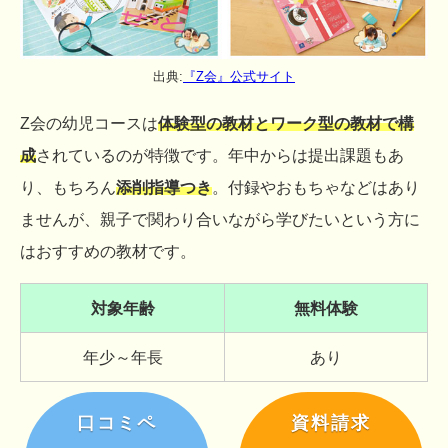
出典:
『Z会』公式サイト
Z会の幼児コースは
体験型の教材とワーク型の教材で構
成
されているのが特徴です。年中からは提出課題もあ
り、もちろん
添削指導つき
。付録やおもちゃなどはあり
ませんが、親子で関わり合いながら学びたいという方に
はおすすめの教材です。
対象年齢
無料体験
年少～年長
あり
口コミペ
資料請求