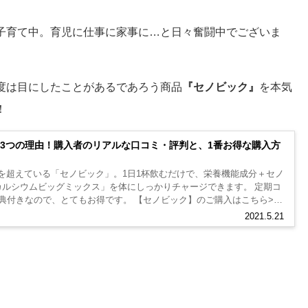
子育て中。育児に仕事に家事に…と日々奮闘中でございま
度は目にしたことがあるであろう商品
『セノビック』
を本気
！
3つの理由！購入者のリアルな口コミ・評判と、1番お得な購入方
万個を超えている「セノビック」。1日1杯飲むだけで、栄養機能成分＋セノ
カルシウムビッグミックス」を体にしっかりチャージできます。 定期コ
典付きなので、とてもお得です。 【セノビック】のご購入はこちら>>
.
2021.5.21