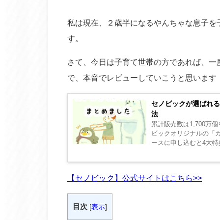
私は現在、２歳半になるやんちゃな息子を
す。
さて、今日は子育て世帯の方であれば、一
で、本音でレビューしていこうと思います
セノビックが選ばれる
法
累計販売数は1,700
ビックオリジナルの「
ースに申し込むと4大特
▼私も飲んでみました..
【セノビック】公式サイトはこちら>>
目次
[
表示
]