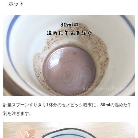
ホット
計量スプーンすりきり1杯分のセノビック粉末に、
30ml
の温めた牛
乳を注ぎます。