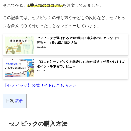
そこで今回、
1番人気のココア味
を注文してみました。
この記事では、セノビックの作り方や子どもの反応など、セノビッ
クを飲んでみて分かったことをレビューしています。
セノビックが選ばれる3つの理由！購入者のリアルな口コミ・
評判と、1番お得な購入方法
2021.5.21
【口コミ】セノビックを継続して1年が経過！効果やおすすめ
ポイントを本音でレビュー！
2021.5.1
【セノビック】公式サイトはこちら＞＞
目次
[
表示
]
セノビックの購入方法