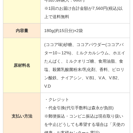
※1回のお届け合計金額が7,560円(税込)以
上で送料無料
内容量
180g(約15日分)×2袋
(ココア味)砂糖、ココアパウダー(ココアバ
ター10～12%)、ミルクカルシウム、ホエイ
たんぱく、ミルクオリゴ糖、食用油脂、食
原材料名
塩、殺菌乳酸菌粉末/乳化剤、香料、ピロリ
ン酸鉄、ナイアシン、V.B1、V.A、V.B2、
V.D
・クレジット
・代金引換(代引手数料は森永が負担)
支払い方法
※郵便振込・コンビニ振込は現在取り扱い
を中止(どうしても希望する場合は「天使の
健康」お客様センターへ電話)