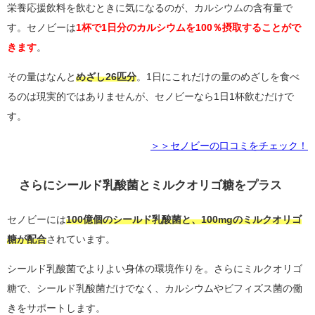
栄養応援飲料を飲むときに気になるのが、カルシウムの含有量で
す。セノビーは
1杯で1日分のカルシウムを100％摂取することがで
きます
。
その量はなんと
めざし26匹分
。1日にこれだけの量のめざしを食べ
るのは現実的ではありませんが、セノビーなら1日1杯飲むだけで
す。
＞＞セノビーの口コミをチェック！
さらにシールド乳酸菌とミルクオリゴ糖をプラス
セノビーには
100億個のシールド乳酸菌と、100mgのミルクオリゴ
糖が配合
されています。
シールド乳酸菌でよりよい身体の環境作りを。さらにミルクオリゴ
糖で、シールド乳酸菌だけでなく、カルシウムやビフィズス菌の働
きをサポートします。